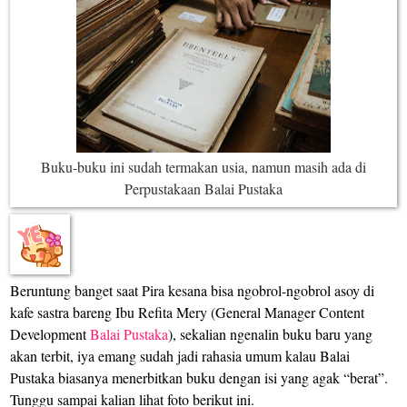
Buku-
b
uku
ini sudah ter
makan usia
, namun masih ada di
Perpustakaan Bal
ai
Pustaka
Beruntung banget saat Pira kesana bisa ngobrol-ngobrol asoy di
kafe sastra bareng Ibu Refita Mery (General Manager Content
Development
Balai Pustaka
), sekalian ngenalin buku baru yang
akan terbit, iya emang sudah jadi rahasia umum kalau Balai
Pustaka biasanya menerbitkan buku dengan isi yang agak “berat”.
Tunggu sampai kalian lihat foto berikut ini.