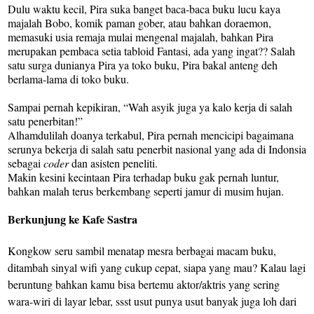
Dulu waktu kecil, Pira suka banget baca-baca buku lucu kaya
majalah Bobo, komik paman gober, atau bahkan doraemon,
memasuki usia remaja mulai mengenal majalah, bahkan Pira
merupakan pembaca setia tabloid Fantasi, ada yang ingat?? Salah
satu surga dunianya Pira ya toko buku, Pira bakal anteng deh
berlama-lama di toko buku.
Sampai pernah kepikiran, “Wah asyik juga ya kalo kerja di salah
satu penerbitan!”
Alhamdulilah doanya terkabul, Pira pernah mencicipi bagaimana
serunya bekerja di salah satu penerbit nasional yang ada di Indonsia
sebagai
coder
dan asisten peneliti.
Makin kesini kecintaan Pira terhadap buku gak pernah luntur,
bahkan malah terus berkembang seperti jamur di musim hujan.
Berkunjung ke Kafe Sastra
Kongkow seru sambil menatap mesra berbagai macam buku,
ditambah sinyal wifi yang cukup cepat, siapa yang mau? Kalau lagi
beruntung bahkan kamu bisa bertemu aktor/aktris yang sering
wara-wiri di layar lebar, ssst usut punya usut banyak juga loh dari