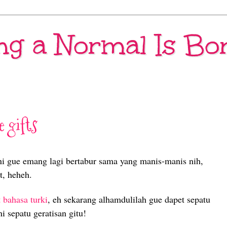
ng a Normal Is Bo
 gifts
ni gue emang lagi bertabur sama yang manis-manis nih,
t, heheh.
t bahasa turki
, eh sekarang alhamdulilah gue dapet sepatu
ni sepatu geratisan gitu!