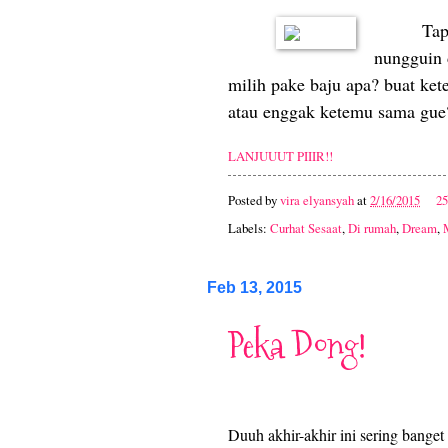
Tap
nungguin 
milih pake baju apa? buat ke
atau enggak ketemu sama gue
LANJUUUT PIIIR!!
Posted by
vira elyansyah
at
2/16/2015
2
Labels:
Curhat Sesaat
,
Di rumah
,
Dream
,
Feb 13, 2015
Peka Dong!
Duuh akhir-akhir ini sering banget