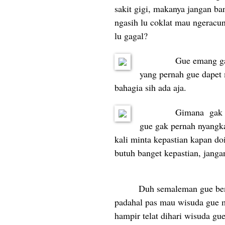
sakit gigi, makanya jangan ba
ngasih lu coklat mau ngeracun
lu gagal?
Gue emang ga
yang pernah gue dapet 
bahagia sih ada aja.
Gimana
gak 
gue gak pernah nyangka
kali minta kepastian kapan d
butuh banget kepastian, jang
Duh semaleman gue bene
padahal pas mau wisuda gue ma
hampir telat dihari wisuda gue