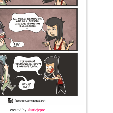
created by
@ariejepro