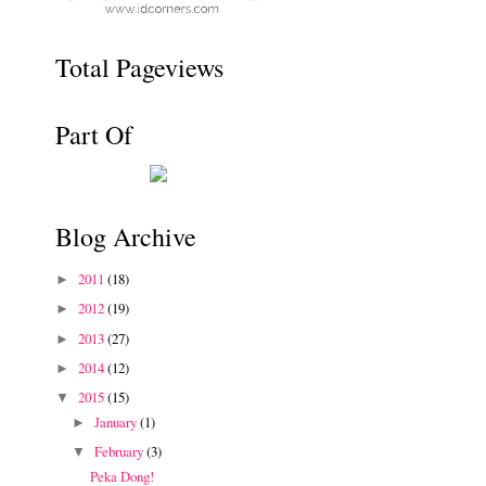
Total Pageviews
Part Of
Blog Archive
2011
(18)
►
2012
(19)
►
2013
(27)
►
2014
(12)
►
2015
(15)
▼
January
(1)
►
February
(3)
▼
Peka Dong!