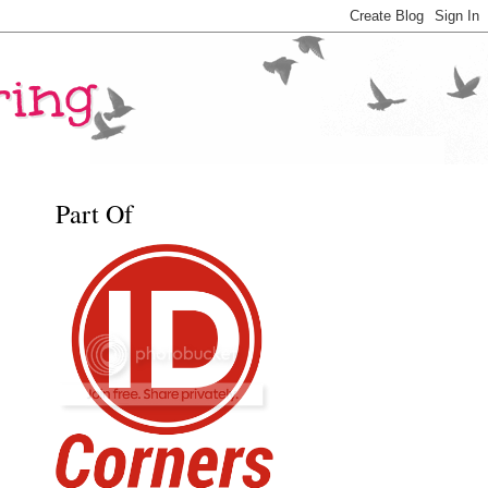
ring
Part Of