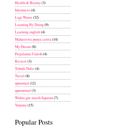
Health & Beauty
(3)
Intermezo
(4)
Lagi Waras
(32)
Learning By Doing
(9)
Learning english
(4)
Mahasiswa punya cerita
(14)
My Dream
(8)
Perjalanan Umroh
(4)
Review
(3)
Tehnik Nulis
(4)
Travel
(8)
upnormal
(12)
upnourmal
(3)
Waktu gue masih Ingusan
(7)
Yummy
(15)
Popular Posts