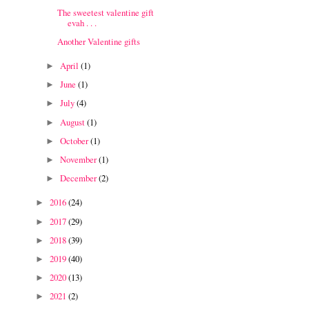
The sweetest valentine gift
evah . . .
Another Valentine gifts
April
(1)
►
June
(1)
►
July
(4)
►
August
(1)
►
October
(1)
►
November
(1)
►
December
(2)
►
2016
(24)
►
2017
(29)
►
2018
(39)
►
2019
(40)
►
2020
(13)
►
2021
(2)
►