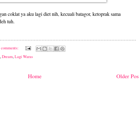
gan coklat ya aku lagi diet nih, kecuali batagor, ketoprak sama
eh tuh.
8 comments:
,
Dream
,
Lagi Waras
Home
Older Pos