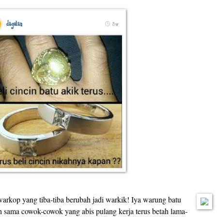
t warkop yang tiba-tiba berubah jadi warkik! Iya warung batu
h sama cowok-cowok yang abis pulang kerja terus betah lama-