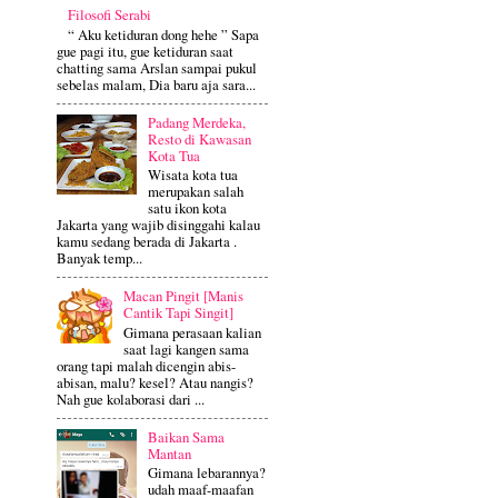
Filosofi Serabi
“ Aku ketiduran dong hehe ” Sapa
gue pagi itu, gue ketiduran saat
chatting sama Arslan sampai pukul
sebelas malam, Dia baru aja sara...
Padang Merdeka,
Resto di Kawasan
Kota Tua
Wisata kota tua
merupakan salah
satu ikon kota
Jakarta yang wajib disinggahi kalau
kamu sedang berada di Jakarta .
Banyak temp...
Macan Pingit [Manis
Cantik Tapi Singit]
Gimana perasaan kalian
saat lagi kangen sama
orang tapi malah dicengin abis-
abisan, malu? kesel? Atau nangis?
Nah gue kolaborasi dari ...
Baikan Sama
Mantan
Gimana lebarannya?
udah maaf-maafan