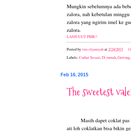
Mungkin sebelumnya ada beber
zalora, nah kebetulan minggu l
zalora yang ngirim imel ke gu
zalora.
LANJUUUT PIIIR!!
Posted by
vira elyansyah
at
2/24/2015
1
Labels:
Curhat Sesaat
,
Di rumah
,
Gretong
Feb 16, 2015
The sweetest valen
Masih dapet coklat pas 
ati loh coklatkan bisa bikin 