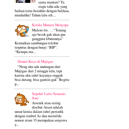
sama mantan? Ya
siapa tahu ada yang
baikan terus berakhir dengan balikan,
muahahha! Tahun lalu sih ...
Ketika Munara Menyapa
Malem itu . . . “Tenang
aja besok gak akan gue
gangguin liburannya”
Kemudian sambungan telefon
terputus dengan bunyi “BIP”.
“Kenapa ma...
Dinner Kece di Mujigae
“Neng aku ada undangan dari
Mujigae dari 2 minggu lalu, tapi
karena aku sakit kayanya enggak
bisa datang, bisa gantiin gak” Begitu
p...
Sepahit Latte Semanis
Sore
Arsenik atau sering
disebut Arsen adalah
unsur kimia dalam tabel periodik
dengan simbol As dan memiliki
nomor atom 33 merupakan senyawa
y...