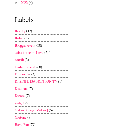
2022
(4)
►
Labels
Beauty
(17)
Behel
(3)
Blogger event
(30)
cabulisious in Love
(21)
cantik
(3)
Curhat Sesaat
(68)
Di rumah
(27)
DI SINI BISA NONTON TV
(1)
Discount
(7)
Dream
(7)
gadget
(2)
Galaw [Gagal Melaw]
(6)
Gretong
(9)
Have Fun
(79)