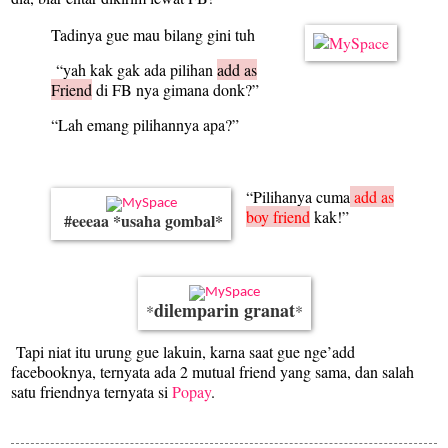
Tadinya gue mau bilang gini tuh
“yah kak gak ada pilihan
add as
Friend
di FB nya gimana donk?”
“Lah emang pilihannya apa?”
“Pilihanya cuma
add as
boy friend
kak!”
#eeeaa *usaha gombal*
dilemparin granat
*
*
Tapi niat itu urung gue lakuin, karna saat gue nge’add
facebooknya, ternyata ada 2 mutual friend yang sama, dan salah
satu friendnya ternyata si
Popay
.