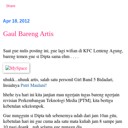
Share
Apr 18, 2012
Gaul Bareng Artis
Saat gue nulis posting ini, gue lagi wifian di KFC Lenteng Agung,
bareng temen gue si Dipta sama ehm . . . .
uhukk...uhuuk artis, salah satu personil Girl Band 5 Bidadari,
Insialnya
Putri Maulani
!
hhehe iya hari ini kita janjian mau ngerjain tugas bareng ngerjain
revisian Perkembangan Teknologi Media [PTM], kita bertiga
kebetulan sekelompok.
Gue nungguin si Dipta tuh sebenernya udah dari jam 10an gitu,
kebetulan hari ini gue cuma ada satu mata kuliah jam 8 sampe jam
10 pagi doank, nah selama gue nunggu dia,