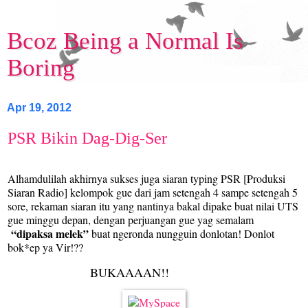
Bcoz Being a Normal Is
Boring
Apr 19, 2012
PSR Bikin Dag-Dig-Ser
Alhamdulilah akhirnya sukses juga siaran typing PSR [Produksi
Siaran Radio] kelompok gue dari jam setengah 4 sampe setengah 5
sore, rekaman siaran itu yang nantinya bakal dipake buat nilai UTS
gue minggu depan, dengan perjuangan gue yag semalam
“dipaksa melek”
buat ngeronda nungguin donlotan! Donlot
bok*ep ya Vir!??
BUKAAAAN!!