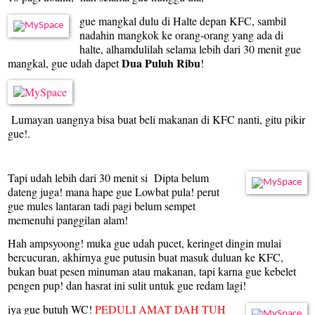
gue mangkal dulu di Halte depan KFC, sambil
nadahin mangkok ke orang-orang yang ada di
halte, alhamdulilah selama lebih dari 30 menit gue
Dua Puluh Ribu
mangkal, gue udah dapet
!
Lumayan uangnya bisa buat beli makanan di KFC nanti, gitu pikir
gue!.
Tapi udah lebih dari 30 menit si Dipta belum
dateng juga! mana hape gue Lowbat pula! perut
gue mules lantaran tadi pagi belum sempet
memenuhi panggilan alam!
Hah ampsyoong! muka gue udah pucet, keringet dingin mulai
bercucuran, akhirnya gue putusin buat masuk duluan ke KFC,
bukan buat pesen minuman atau makanan, tapi karna gue kebelet
pengen pup! dan hasrat ini sulit untuk gue redam lagi!
iya gue butuh WC!
PEDULI AMAT DAH TUH