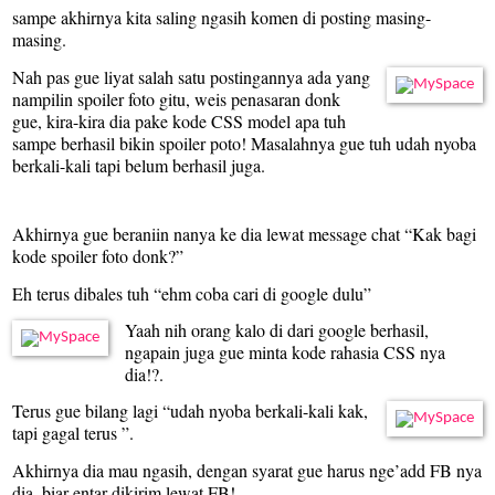
sampe akhirnya kita saling ngasih komen di posting masing-
masing.
Nah pas gue liyat salah satu postingannya ada yang
nampilin spoiler foto gitu, weis penasaran donk
gue, kira-kira dia pake kode CSS model apa tuh
sampe berhasil bikin spoiler poto! Masalahnya gue tuh udah nyoba
berkali-kali tapi belum berhasil juga.
Akhirnya gue beraniin nanya ke dia lewat message chat “Kak bagi
kode spoiler foto donk?”
Eh terus dibales tuh “ehm coba cari di google dulu”
Yaah nih orang kalo di dari google berhasil,
ngapain juga gue minta kode rahasia CSS nya
dia!?.
Terus gue bilang lagi “udah nyoba berkali-kali kak,
tapi gagal terus ”.
Akhirnya dia mau ngasih, dengan syarat gue harus nge’add FB nya
dia, biar entar dikirim lewat FB!