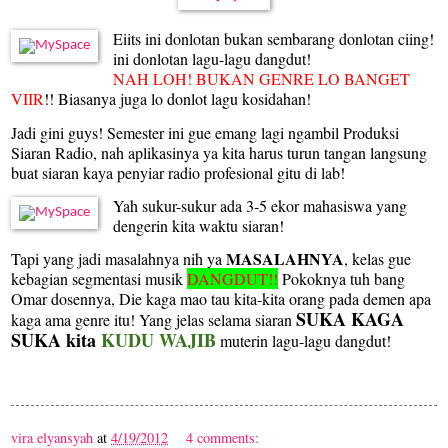
Eiits ini donlotan bukan sembarang donlotan ciing!
ini donlotan lagu-lagu dangdut!
NAH LOH! BUKAN GENRE LO BANGET
VIIR
!! Biasanya juga lo donlot lagu kosidahan!
Jadi gini guys! Semester ini gue emang lagi ngambil Produksi
Siaran Radio, nah aplikasinya ya kita harus turun tangan langsung
buat siaran kaya penyiar radio profesional gitu di lab!
Yah sukur-sukur ada 3-5 ekor mahasiswa yang
dengerin kita waktu siaran!
MASALAHNYA
Tapi yang jadi masalahnya nih ya
, kelas gue
kebagian segmentasi musik
DANGDUT!!
Pokoknya tuh bang
Omar dosennya, Die kaga mao tau kita-kita orang pada demen apa
SUKA KAGA
kaga ama genre itu! Yang jelas selama siaran
SUKA kita
KUDU WAJIB
muterin lagu-lagu dangdut!
vira elyansyah
at
4/19/2012
4 comments: