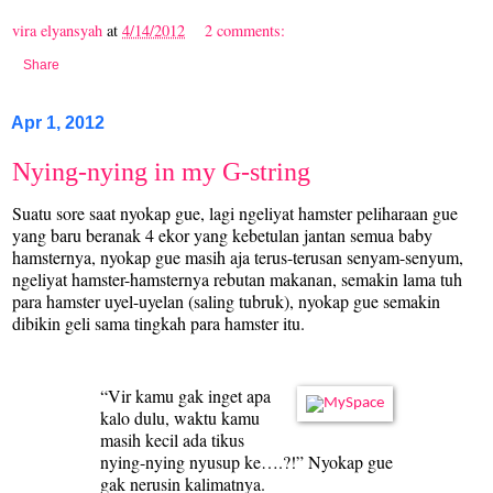
vira elyansyah
at
4/14/2012
2 comments:
Share
Apr 1, 2012
Nying-nying in my G-string
Suatu sore saat nyokap gue, lagi ngeliyat hamster peliharaan gue
yang baru beranak 4 ekor yang kebetulan jantan semua baby
hamsternya, nyokap gue masih aja terus-terusan senyam-senyum,
ngeliyat hamster-hamsternya rebutan makanan, semakin lama tuh
para hamster uyel-uyelan (saling tubruk), nyokap gue semakin
dibikin geli sama tingkah para hamster itu.
“Vir kamu gak inget apa
kalo dulu, waktu kamu
masih kecil ada tikus
nying-nying nyusup ke….?!” Nyokap gue
gak nerusin kalimatnya.