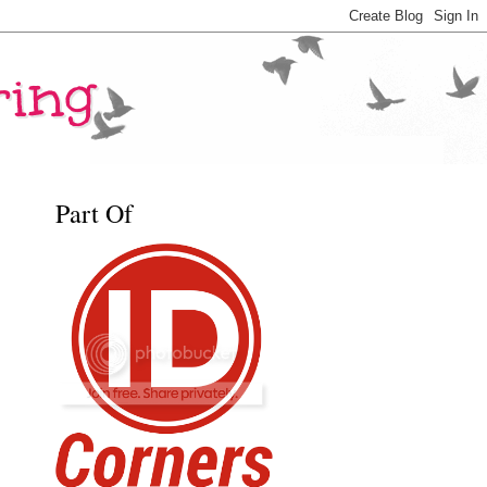
ring
Part Of