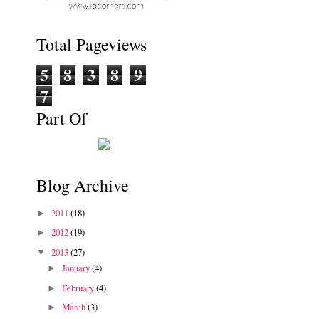
Total Pageviews
5
8
3
8
9
7
Part Of
Blog Archive
2011
(18)
►
2012
(19)
►
2013
(27)
▼
January
(4)
►
February
(4)
►
March
(3)
►