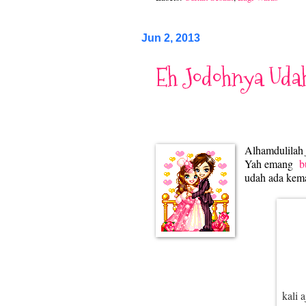
Jun 2, 2013
Eh Jodohnya Uda
Alhamdulilah
Yah emang
b
udah ada kema
kali a