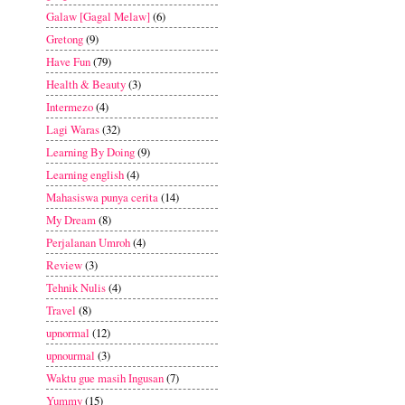
Galaw [Gagal Melaw]
(6)
Gretong
(9)
Have Fun
(79)
Health & Beauty
(3)
Intermezo
(4)
Lagi Waras
(32)
Learning By Doing
(9)
Learning english
(4)
Mahasiswa punya cerita
(14)
My Dream
(8)
Perjalanan Umroh
(4)
Review
(3)
Tehnik Nulis
(4)
Travel
(8)
upnormal
(12)
upnourmal
(3)
Waktu gue masih Ingusan
(7)
Yummy
(15)