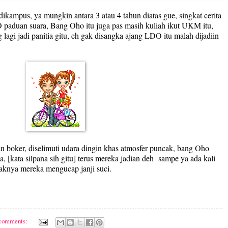
ikampus, ya mungkin antara 3 atau 4 tahun diatas gue, singkat cerita
 paduan suara, Bang Oho itu juga pas masih kuliah ikut UKM itu,
 lagi jadi panitia gitu, eh gak disangka ajang LDO itu malah dijadiin
n boker, diselimuti udara dingin khas atmosfer puncak, bang Oho
 [kata silpana sih gitu] terus mereka jadian deh
sampe ya ada kali
aknya mereka mengucap janji suci.
 comments: