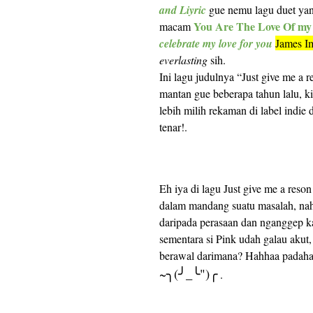
and Liyric
gue nemu lagu duet ya
You Are The Love Of my 
macam
celebrate my love for you
James Im
everlasting
sih.
Ini lagu judulnya “Just give me a 
mantan gue beberapa tahun lalu, ki
lebih milih rekaman di label indie
tenar!.
Eh iya di lagu Just give me a reso
dalam mandang suatu masalah, na
daripada perasaan dan nganggep ka
sementara si Pink udah galau akut,
berawal darimana? Hahhaa padahal
~
(
_
")
╮
╯
╰
╭
.