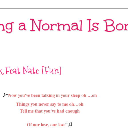
ng a Normal Is Bo
k Feat Nate [Fun]
♪
Now you've been talking in your sleep oh …oh
“
Things you never say to me oh…oh
Tell me that you've had enough
♫
Of our love, our love
”