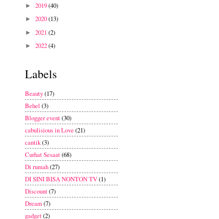
2019
(40)
►
2020
(13)
►
2021
(2)
►
2022
(4)
►
Labels
Beauty
(17)
Behel
(3)
Blogger event
(30)
cabulisious in Love
(21)
cantik
(3)
Curhat Sesaat
(68)
Di rumah
(27)
DI SINI BISA NONTON TV
(1)
Discount
(7)
Dream
(7)
gadget
(2)