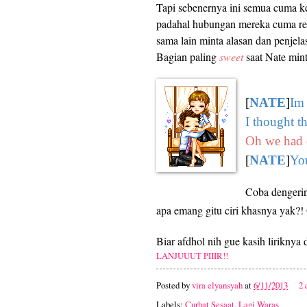
Tapi sebenernya ini semua cuma ke
padahal hubungan mereka cuma r
sama lain minta alasan dan penjel
Bagian paling
sweet
saat Nate min
[
NATE
]
Im 
I thought t
Oh we had 
[
NATE
]
You
Coba dengerin 
apa emang gitu ciri khasnya yak?!
Biar afdhol nih gue kasih lirikny
LANJUUUT PIIIR!!
Posted by
vira elyansyah
at
6/11/2013
2
Labels:
Curhat Sesaat
,
Lagi Waras