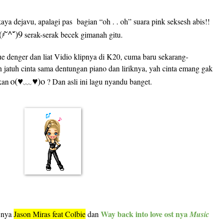
kaya dejavu, apalagi pas
bagian “oh . . oh” suara pink seksesh abis!!
(҂˘̀^˘́)9
serak-serak becek gimanah gitu.
ue denger dan liat Vidio klipnya di K20, cuma baru sekarang-
n jatuh cinta sama dentungan piano dan liriknya, yah cinta emang gak
o(
)o
kan
♥
﹏
♥
? Dan asli ini lagu nyandu banget.
Way back into love ost nya
nya
Jason Miras feat Colbie
dan
Music