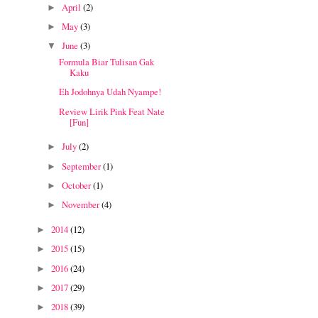
April
(2)
►
May
(3)
►
June
(3)
▼
Formula Biar Tulisan Gak
Kaku
Eh Jodohnya Udah Nyampe!
Review Lirik Pink Feat Nate
[Fun]
July
(2)
►
September
(1)
►
October
(1)
►
November
(4)
►
2014
(12)
►
2015
(15)
►
2016
(24)
►
2017
(29)
►
2018
(39)
►