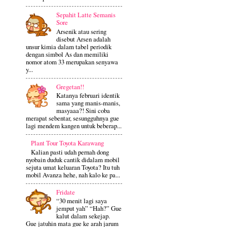
Sepahit Latte Semanis
Sore
Arsenik atau sering
disebut Arsen adalah
unsur kimia dalam tabel periodik
dengan simbol As dan memiliki
nomor atom 33 merupakan senyawa
y...
Gregetan!!
Katanya februari identik
sama yang manis-manis,
masyaaa?! Sini coba
merapat sebentar, sesungguhnya gue
lagi mendem kangen untuk beberap...
Plant Tour Toyota Karawang
Kalian pasti udah pernah dong
nyobain duduk cantik didalam mobil
sejuta umat keluaran Toyota? Itu tuh
mobil Avanza hehe, nah kalo ke pa...
Fridate
“30 menit lagi saya
jemput yah” “Hah?” Gue
kalut dalam sekejap.
Gue jatuhin mata gue ke arah jarum