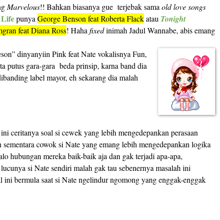
ng
Marvelous
!! Bahkan biasanya gue terjebak sama
old love songs
Life
punya
George Benson feat Roberta Flack
atau
Tonight
gran feat Diana Ross
! Haha
fixed
inimah Jadul Wannabe, abis emang
reson” dinyanyiin Pink feat Nate vokalisnya Fun,
ta putus gara-gara
beda prinsip, karna band dia
 dibanding label mayor, eh sekarang dia malah
n ini ceritanya soal si cewek yang lebih mengedepankan perasaan
h sementara cowok si Nate yang emang lebih mengedepankan logika
lo hubungan mereka baik-baik aja dan gak terjadi apa-apa,
 lucunya si Nate sendiri malah gak tau sebenernya masalah ini
 ini bermula saat si Nate ngelindur ngomong yang enggak-enggak