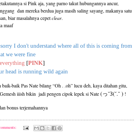
takutannya si Pink aja, yang parno takut hubungannya ancur,
enggang
dan mereka berdua juga masih saling sayang, makanya satu
asan, biar masalahnya cepet
clear
.
ta maaf
sorry I don't understand where all of this is coming from
hat we were fine
everything
[
PINK
]
r head is running wild again
baik-baik Pas Nate bilang “Oh . .oh” lucu deh, kaya ditahan gitu,
(っ˘З(˘.˘ )
 Gemesh iiish bikin jadi pengen cipok lepek si Nate
!
a dan bonus terjemahannya
 comments: