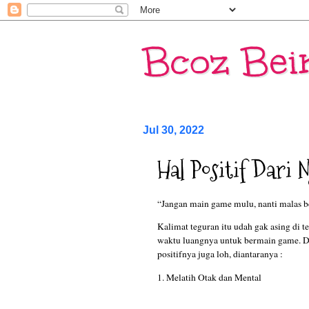
Bcoz Bei
Jul 30, 2022
Hal Positif Dari
“Jangan main game mulu, nanti malas b
Kalimat teguran itu udah gak asing di t
waktu luangnya untuk bermain game. Di
positifnya juga loh, diantaranya :
1. Melatih Otak dan Mental