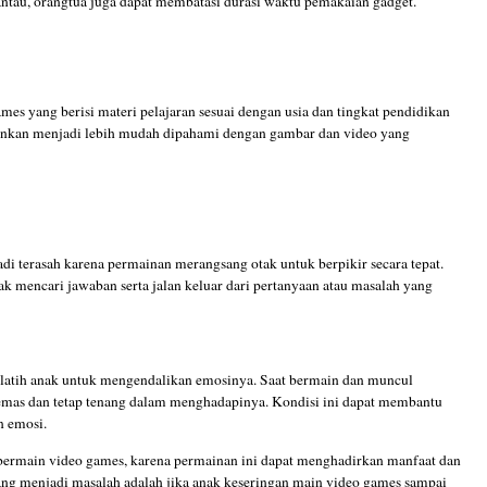
ntau, orangtua juga dapat membatasi durasi waktu pemakaian gadget.
mes yang berisi materi pelajaran sesuai dengan usia dan tingkat pendidikan
ainkan menjadi lebih mudah dipahami dengan gambar dan video yang
adi terasah karena permainan merangsang otak untuk berpikir secara tepat.
 mencari jawaban serta jalan keluar dari pertanyaan atau masalah yang
latih anak untuk mengendalikan emosinya. Saat bermain dan muncul
 cemas dan tetap tenang dalam menghadapinya. Kondisi ini dapat membantu
n emosi.
 bermain video games, karena permainan ini dapat menghadirkan manfaat dan
g menjadi masalah adalah jika anak keseringan main video games sampai