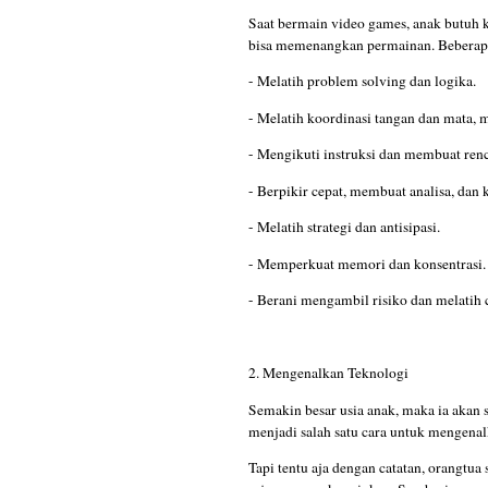
Saat bermain video games, anak butuh k
bisa memenangkan permainan. Beberapa 
- Melatih problem solving dan logika.
- Melatih koordinasi tangan dan mata, 
- Mengikuti instruksi dan membuat ren
- Berpikir cepat, membuat analisa, dan 
- Melatih strategi dan antisipasi.
- Memperkuat memori dan konsentrasi.
- Berani mengambil risiko dan melatih
2. Mengenalkan Teknologi
Semakin besar usia anak, maka ia akan
menjadi salah satu cara untuk mengenal
Tapi tentu aja dengan catatan, orangtu