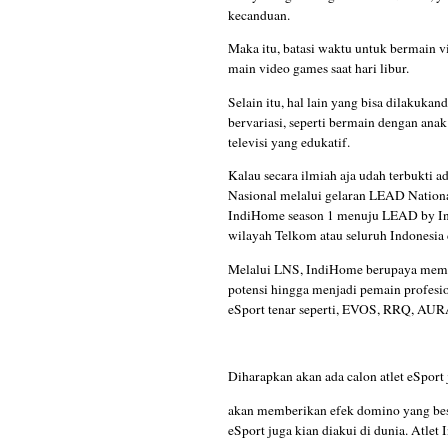
kecanduan.
Maka itu, batasi waktu untuk bermain 
main video games saat hari libur.
Selain itu, hal lain yang bisa dilakuk
bervariasi, seperti bermain dengan ana
televisi yang edukatif.
Kalau secara ilmiah aja udah terbukti 
Nasional melalui gelaran LEAD Nationa
IndiHome season 1 menuju LEAD by Ind
wilayah Telkom atau seluruh Indonesia d
Melalui LNS, IndiHome berupaya memb
potensi hingga menjadi pemain profesio
eSport tenar seperti, EVOS, RRQ, AURA
Diharapkan akan ada calon atlet eSport 
akan memberikan efek domino yang besar
eSport juga kian diakui di dunia. Atlet