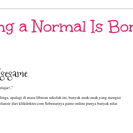
ng a Normal Is Bo
 Ngegame
elajar!,”
elinga, apalagi di masa liburan sekolah ini, banyak anak-anak yang mengisi
lansir dari klikdokter.com Sebenarnya game online punya banyak nilai