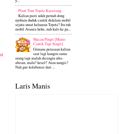
y...
Plant Tour Toyota Karawang
Kalian pasti udah pernah dong
nyobain duduk cantik didalam mobil
sejuta umat keluaran Toyota? Itu tuh
mobil Avanza hehe, nah kalo ke pa...
Macan Pingit [Manis
Cantik Tapi Singit]
Gimana perasaan kalian
st
saat lagi kangen sama
orang tapi malah dicengin abis-
abisan, malu? kesel? Atau nangis?
Nah gue kolaborasi dari ...
Laris Manis