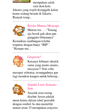
merupakan salah
satu ikon kota
Jakarta yang wajib disinggahi kalau
kamu sedang berada di Jakarta .
Banyak temp...
Ketika Munara Menyapa
Malem itu . . . “Tenang
aja besok gak akan gue
gangguin liburannya”
Kemudian sambungan telefon
terputus dengan bunyi “BIP”.
“Kenapa ma...
Gregetan!!
Katanya februari identik
sama yang manis-manis,
masyaaa?! Sini coba
merapat sebentar, sesungguhnya gue
lagi mendem kangen untuk beberap...
Sepahit Latte Semanis
Sore
Arsenik atau sering
disebut Arsen adalah
unsur kimia dalam tabel periodik
dengan simbol As dan memiliki
nomor atom 33 merupakan senyawa