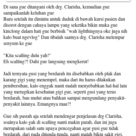
Di sana gue ditangani oleh drg. Clarisha, kemudian gue
sampaikanlah keluhan gue
Baru setelah itu diminta untuk duduk di bawah kursi pasien dan
disorot dengan cahaya lampu yang seketika bikin muka gue
kinclong dalam hati gue berbisik "wah lighthingnya oke juga nih
kalo buat ngevlog" Dan tibalah saatnya drg. Clarisha melempar
senyum ke gue
"Kita scalling dulu yah!"
Eh scalling?! Dahi gue langsung mengkerut!
Jadi ternyata gusi yang berdarah itu disebabkan oleh plak dan
karang gigi yang menempel, maka dari itu harus dilakukan
pembersihan, kalo enggak nanti malah menyebabkan hal-hal lain
yang merugikan kesehatan gigi gue, seperti gusi yang terus
berdarah, bau mulut atau bahkan sampai mengundang penyakit-
penyakit lainnya. Emangnya mau?!
Gue sih pasrah aja setelah mendengar penjelasan drg Clarisha,
soalnya kalo gak di scalling nanti makin parah, dan ini juga
merupakan salah satu upaya pencegahan agar gusi gue tidak
berdarah, dari pada ditunda-tunda, nanti malah bikin sakit gigi,