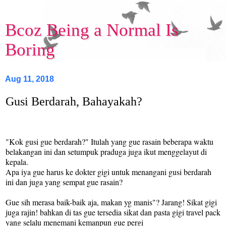
Bcoz Being a Normal Is
Boring
Aug 11, 2018
Gusi Berdarah, Bahayakah?
"Kok gusi gue berdarah?" Itulah yang gue rasain beberapa waktu
belakangan ini dan setumpuk praduga juga ikut menggelayut di
kepala.
A
pa iya gue harus ke d
okter gigi unt
uk men
angan
i gusi berdarah
ini dan juga
yang sempat gue
rasain
?
Gue sih merasa baik-baik aja, makan yg manis"? Jarang! Sikat gigi
juga rajin! bahkan di tas gue tersedia sikat dan pasta gigi travel pack
yang selalu menemani kemanpun gue pergi