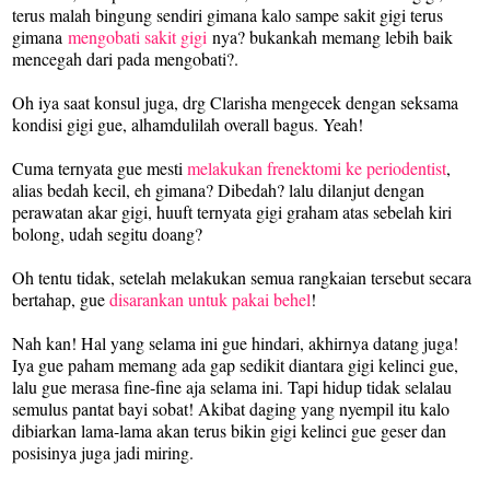
terus malah bingung sendiri gimana kalo sampe sakit gigi terus
gimana
mengobati sakit gigi
nya? bukankah memang lebih baik
mencegah dari pada mengobati?.
Oh iya saat konsul juga, drg Clarisha mengecek dengan seksama
kondisi gigi gue, alhamdulilah overall bagus. Yeah!
Cuma ternyata gue mesti
melakukan frenektomi ke periodentist
,
alias bedah kecil, eh gimana? Dibedah? lalu dilanjut dengan
perawatan akar gigi, huuft ternyata gigi graham atas sebelah kiri
bolong, udah segitu doang?
Oh tentu tidak, setelah melakukan semua rangkaian tersebut secara
bertahap, gue
disarankan untuk pakai behel
!
Nah kan! Hal yang selama ini gue hindari, akhirnya datang juga!
Iya gue paham memang ada gap sedikit diantara gigi kelinci gue,
lalu gue merasa fine-fine aja selama ini. Tapi hidup tidak selalau
semulus pantat bayi sobat! Akibat daging yang nyempil itu kalo
dibiarkan lama-lama akan terus bikin gigi kelinci gue geser dan
posisinya juga jadi miring.