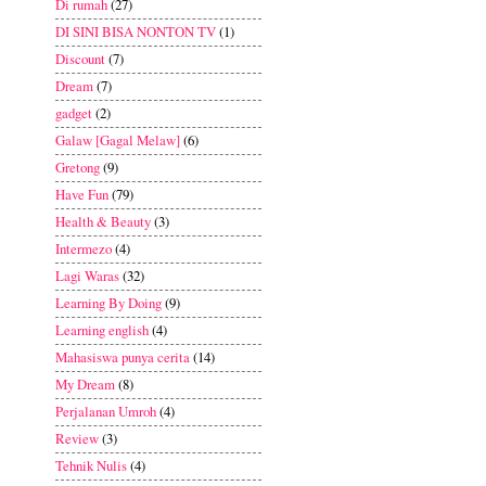
Di rumah
(27)
DI SINI BISA NONTON TV
(1)
Discount
(7)
Dream
(7)
gadget
(2)
Galaw [Gagal Melaw]
(6)
Gretong
(9)
Have Fun
(79)
Health & Beauty
(3)
Intermezo
(4)
Lagi Waras
(32)
Learning By Doing
(9)
Learning english
(4)
Mahasiswa punya cerita
(14)
My Dream
(8)
Perjalanan Umroh
(4)
Review
(3)
Tehnik Nulis
(4)