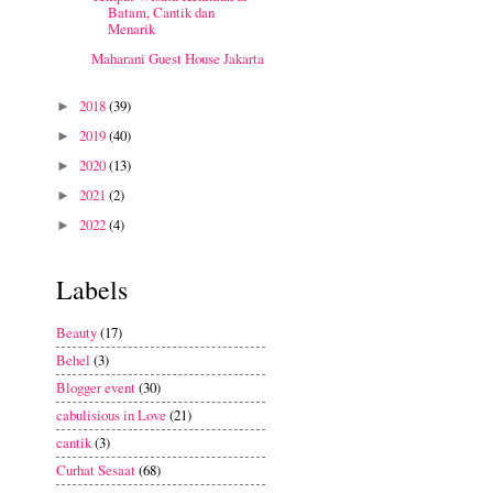
Batam, Cantik dan
Menarik
Maharani Guest House Jakarta
2018
(39)
►
2019
(40)
►
2020
(13)
►
2021
(2)
►
2022
(4)
►
Labels
Beauty
(17)
Behel
(3)
Blogger event
(30)
cabulisious in Love
(21)
cantik
(3)
Curhat Sesaat
(68)