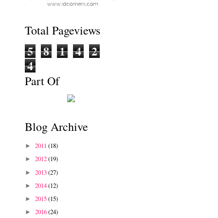
Total Pageviews
5
8
1
4
2
4
Part Of
Blog Archive
2011
(18)
►
2012
(19)
►
2013
(27)
►
2014
(12)
►
2015
(15)
►
2016
(24)
►