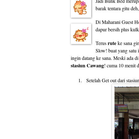
Jadi Bunk Bed merupak
barak tentara gitu de
Di Maharani Guest Hou
dapur bersih plus kulk
rute
Terus
ke sana gi
Slow! buat yang satu
ingin datang ke sana. Meski ada d
stasiun Cawang
! cuma 10 menit d
1.
Setelah Get out dari stasi