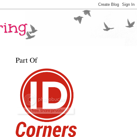
ring
Part Of