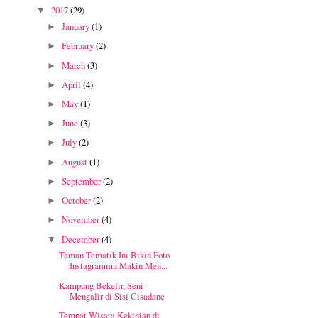
2017
(29)
▼
January
(1)
►
February
(2)
►
March
(3)
►
April
(4)
►
May
(1)
►
June
(3)
►
July
(2)
►
August
(1)
►
September
(2)
►
October
(2)
►
November
(4)
►
December
(4)
▼
Taman Tematik Ini Bikin Foto
Instagrammu Makin Men...
Kampung Bekelir, Seni
Mengalir di Sisi Cisadane
Tempat Wisata Kekinian di