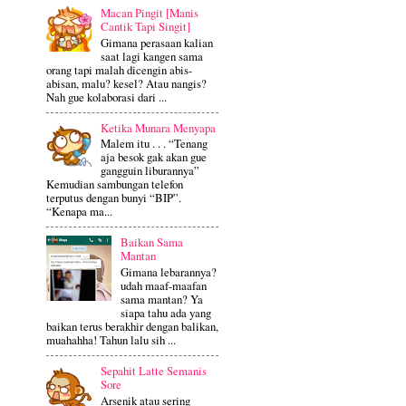
Macan Pingit [Manis
Cantik Tapi Singit]
Gimana perasaan kalian
saat lagi kangen sama
orang tapi malah dicengin abis-
abisan, malu? kesel? Atau nangis?
Nah gue kolaborasi dari ...
Ketika Munara Menyapa
Malem itu . . . “Tenang
aja besok gak akan gue
gangguin liburannya”
Kemudian sambungan telefon
terputus dengan bunyi “BIP”.
“Kenapa ma...
Baikan Sama
Mantan
Gimana lebarannya?
udah maaf-maafan
sama mantan? Ya
siapa tahu ada yang
baikan terus berakhir dengan balikan,
muahahha! Tahun lalu sih ...
Sepahit Latte Semanis
Sore
Arsenik atau sering