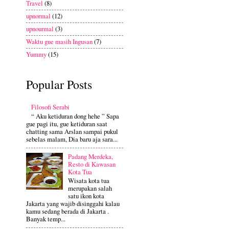
Travel
(8)
upnormal
(12)
upnourmal
(3)
Waktu gue masih Ingusan
(7)
Yummy
(15)
Popular Posts
Filosofi Serabi
“ Aku ketiduran dong hehe ” Sapa
gue pagi itu, gue ketiduran saat
chatting sama Arslan sampai pukul
sebelas malam, Dia baru aja sara...
Padang Merdeka,
Resto di Kawasan
Kota Tua
Wisata kota tua
merupakan salah
satu ikon kota
Jakarta yang wajib disinggahi kalau
kamu sedang berada di Jakarta .
Banyak temp...