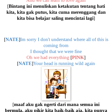
And we can learn to love again
[
Bintang ini menuliskan ketakutan tentang hati
kita, kita gak putus, kita cuma merenggang dan
kita bisa belajar saling mencintai lagi
]
[
NATE
]
Im sorry I don't understand where all of this is
coming from
I thought that we were fine
Oh we had everything
[
PINK
]
[
NATE
]
Your head is running wild again
[
maaf aku gak ngerti dari mana semua ini
bermula, aku pikir kita baik-baik aja, kita punya