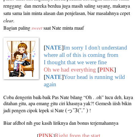
renggang
dan mereka berdua juga masih saling sayang, makanya
satu sama lain minta alasan dan penjelasan, biar masalahnya cepet
clear
.
Bagian paling
sweet
saat Nate minta maaf
[
NATE
]
Im sorry I don't understand
where all of this is coming from
I thought that we were fine
Oh we had everything
[
PINK
]
[
NATE
]
Your head is running wild
again
Coba dengerin baik-baik Pas Nate bilang “Oh . .oh” lucu deh, kaya
ditahan gitu, apa emang gitu ciri khasnya yak?! Gemesh iiish bikin
(っ˘З(˘.˘ )
jadi pengen cipok lepek si Nate
!
Biar afdhol nih gue kasih liriknya dan bonus terjemahannya
PINK
Right from the start
[
]