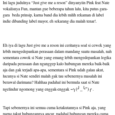
Ini lagu judulnya “Just give me a reson” dinyanyiin Pink feat Nate
vokalisnya Fun, mantan gue beberapa tahun lalu, kita putus gara-
gara
beda prinsip, karna band dia lebih milih rekaman di label
indie dibanding label mayor, eh sekarang dia malah tenar!.
Eh iya di lagu Just give me a reson ini ceritanya soal si cewek yang
lebih mengedepankan perasaan dalam mandang suatu masalah, nah
sementara cowok si Nate yang emang lebih mengedepankan logika
daripada perasaan dan nganggep kalo hubungan mereka baik-baik
aja dan gak terjadi apa-apa, sementara si Pink udah galau akut,
lucunya si Nate sendiri malah gak tau sebenernya masalah ini
berawal darimana? Hahhaa padahal ini bermula saat si Nate
~
(
_
")
ngelindur ngomong yang enggak-enggak
╮
╯
╰
╭
.
Tapi sebenernya ini semua cuma ketakutannya si Pink aja, yang
parno takut hubungannya ancur, padahal hubungan mereka cuma