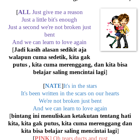
[
ALL
Just give me a reason
Just a little bit's enough
Just a second we're not broken just
bent
And we can learn to love again
[
Jadi kasih alasan sedikit aja
walapun cuma sedetik, kita gak
putus , kita cuma merenggang, dan kita bisa
belajar saling mencintai lagi
]
[
NATE
]
It's in the stars
It's been written in the scars on our hearts
We're not broken just bent
And we can learn to love again
[
bintang ini menuliskan ketakutan tentang hati
kita, kita gak putus, kita cuma merenggang dan
kita bisa belajar saling mencintai lagi
]
[
PINK
]
Oh tears ducts and rust