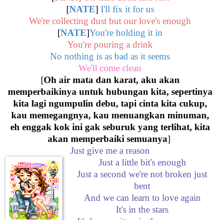
[
NATE
]
I'll fix it for us
We're collecting dust but our love's enough
[
NATE
]
You're holding it in
You're pouring a drink
No nothing is as bad as it seems
We'll come clean
[
Oh air mata dan karat, aku akan
memperbaikinya untuk hubungan kita, sepertinya
kita lagi ngumpulin debu, tapi cinta kita cukup,
kau memegangnya, kau menuangkan minuman,
eh enggak kok ini gak seburuk yang terlihat, kita
akan memperbaiki semuanya
]
Just give me a reason
Just a little bit's enough
Just a second we're not broken just
bent
And we can learn to love again
It's in the stars