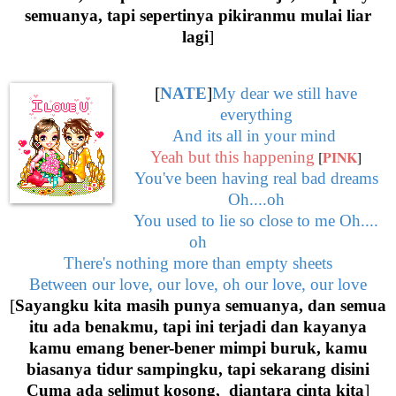
semuanya, tapi sepertinya pikiranmu mulai liar
lagi
]
[
NATE
]
My dear we still have
everything
And its all in your mind
PINK
Yeah but this happening
[
]
You've been having real bad dreams
Oh....oh
You used to lie so close to me Oh....
oh
There's nothing more than empty sheets
Between our love, our love, oh our love, our love
[
Sayangku kita masih punya semuanya, dan semua
itu ada benakmu, tapi ini terjadi dan kayanya
kamu emang bener-bener mimpi buruk, kamu
biasanya tidur sampingku, tapi sekarang disini
Cuma ada selimut kosong,
diantara cinta kita
]