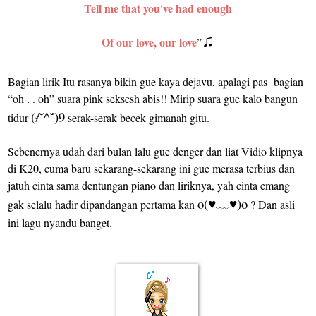
Tell me that you've had enough
♫
Of our love, our love
”
Bagian lirik Itu rasanya bikin gue kaya dejavu, apalagi pas
bagian
“oh . . oh” suara pink seksesh abis!! Mirip suara gue kalo bangun
(҂˘̀^˘́)9
tidur
serak-serak becek gimanah gitu.
Sebenernya udah dari bulan lalu gue denger dan liat Vidio klipnya
di K20, cuma baru sekarang-sekarang ini gue merasa terbius dan
jatuh cinta sama dentungan piano dan liriknya, yah cinta emang
o(
)o
gak selalu hadir dipandangan pertama kan
♥
﹏
♥
? Dan asli
ini lagu nyandu banget.