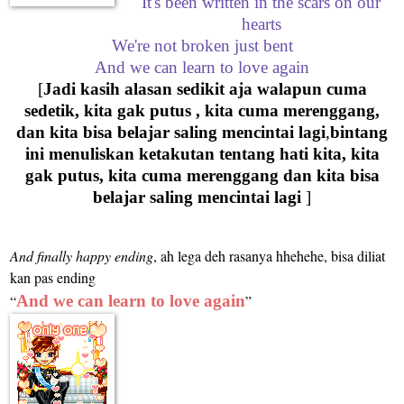
It's been written in the scars on our
hearts
We're not broken just bent
And we can learn to love again
[
Jadi kasih alasan sedikit aja walapun cuma
sedetik, kita gak putus , kita cuma merenggang,
dan kita bisa belajar saling mencintai lagi
,
bintang
ini menuliskan ketakutan tentang hati kita, kita
gak putus, kita cuma merenggang dan kita bisa
belajar saling mencintai lagi
]
And finally happy ending
, ah lega deh rasanya hhehehe, bisa diliat
kan pas ending
“
And we can learn to love again
”