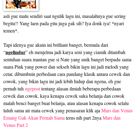
asli gue malu sendiri saat ngulik lagu ini, masalahnya gue sering
begitu!! Yang laen pada gitu juga gak sih? Iya donk iya! *nyari
temen*.
Tapi idenya gue akuin ini brilliant banget, bermula dari
ngelindur
“
” eh menjelma jadi karya seni yang ciamik ditambah
sentuhan suara mantan gue si Nate yang unik banget berpadu sama
suara Pink yang power dan sekseh bikin lagu ini jadi melodi yang
cetar, dibumbuin perbedaan cara pandang klasik antara cewek dan
cowok, yang bikin lagu ini jadi lebih hidup dan ngena, eh gue
pernah tuh
ngepost
tentang alasan ilmiah beberapa perbedaan
cewek dan cowok, kaya kenapa cewek suka belanja dan cowok
malah benci banget buat belanja, atau alasan kenapa cowok selalu
luluh sama air mata cewek yang penasaran klik aja
Mars dan Venus
Emang Gak Akan Pernah Sama
terus nih part 2nya
Mars dan
Venus Part 2