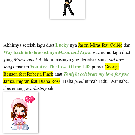
Lucky
Akhirnya setelah lagu duet
nya
Jason Miras feat Colbie
dan
Way back into love ost nya
Music and Liyric
gue nemu lagu duet
yang
Marvelous
!! Bahkan biasanya gue terjebak sama
old love
You Are The Love Of my Life
songs
macam
punya
George
Benson feat Roberta Flack
atau
Tonight celebrate my love for you
James Imgran feat Diana Ross
! Haha
fixed
inimah Jadul Wannabe,
abis emang
everlasting
sih.