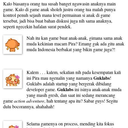
Kalo biasanya orang tua susah banget ngawasin anaknya main
game. Kalo di game anak sholeh justru orang tua malah punya
kontrol penuh sejauh mana level permainan si anak di game
tersebut, jadi bisa buat bahan diskusi juga nih sama anaknya,
seperti ngecekin hafalan surat pendek.
Nah itu kan game buat anak-anak, gimana sama anak
muda kekinian macam Pira? Emang gak ada gitu anak
muda Indonesia berbakat yang bikin game juga?!
Kalem . . . kalem, sekalian nih pada kesempatan kali
Guklabs
ini Pira mau ngenalin yang namanya
!
Guklabs adalah startup yang bergerak dibidang
Guklabs
developer game.
ini isinya anak-anak muda
yang masih gresh, dan saat ini sedang merancang
game
action adventure
, hah tentang apa itu? Sabar guys! Segitu
dulu bocorannya, ahahahah!
Selama gamenya on process, mending kita fokus