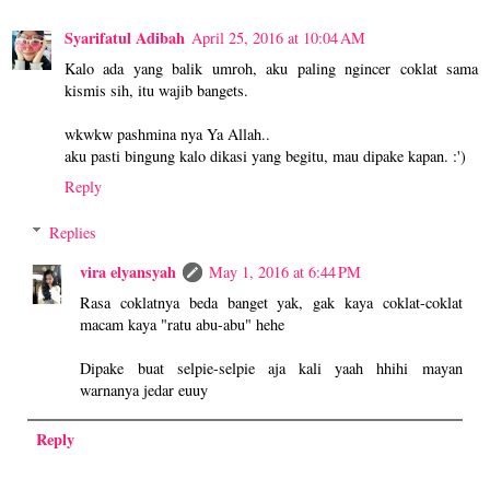
Syarifatul Adibah
April 25, 2016 at 10:04 AM
Kalo ada yang balik umroh, aku paling ngincer coklat sama
kismis sih, itu wajib bangets.
wkwkw pashmina nya Ya Allah..
aku pasti bingung kalo dikasi yang begitu, mau dipake kapan. :')
Reply
Replies
vira elyansyah
May 1, 2016 at 6:44 PM
Rasa coklatnya beda banget yak, gak kaya coklat-coklat
macam kaya "ratu abu-abu" hehe
Dipake buat selpie-selpie aja kali yaah hhihi mayan
warnanya jedar euuy
Reply