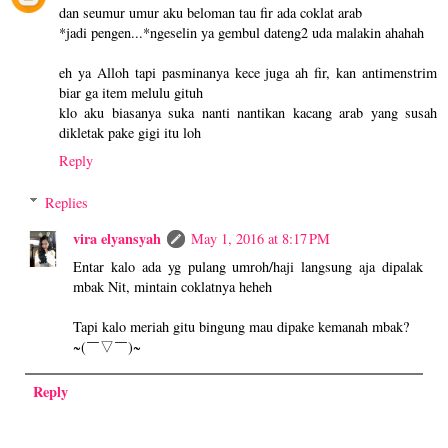
dan seumur umur aku beloman tau fir ada coklat arab
*jadi pengen...*ngeselin ya gembul dateng2 uda malakin ahahah
eh ya Alloh tapi pasminanya kece juga ah fir, kan antimenstrim
biar ga item melulu gituh
klo aku biasanya suka nanti nantikan kacang arab yang susah
dikletak pake gigi itu loh
Reply
Replies
vira elyansyah
May 1, 2016 at 8:17 PM
Entar kalo ada yg pulang umroh/haji langsung aja dipalak
mbak Nit, mintain coklatnya heheh
Tapi kalo meriah gitu bingung mau dipake kemanah mbak?
~(￣▽￣)~
Reply