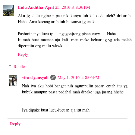
Lulu Anditha
April 25, 2016 at 8:36 PM
Aku jg slalu ngincer pacar kukunya tuh kalo ada oleh2 dri arab.
Haha. Ama kacang arab tuh biasanya jg enak.
Pashminanya lucu tp.... ngegonjreng pisan euyy..... Haha.
Itumah buat maenan aja kali, mau make keluar jg yg ada malah
diperatiin org mulu wkwk
Reply
Replies
vira elyansyah
May 1, 2016 at 8:06 PM
Nah iya aku hobi banget nih ngumpulin pacar, entah itu yg
bubuk maupun pasta padahal mah dipake juga jarang hhehe
Iya dipake buat lucu-lucuan aja itu mah
Reply