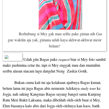
Berhubung si Mey gak mau selfie pake ginian
n
ih Gas
gue wakilin aja yak, gimana udah kaya akhwat-akhwat mesir
belum?
Udah gitu Bagas pake
request
biar si Mey foto sambil
make pashmina cetar itu, tapi si Mey enggak mau dan muntahin
seribu alasan macam lagu dangdut Neng
Zaskia Gotik.
Bukan cuma kali ini aja kelakuan ajaibnya Bagas kumat,
belum lama ini juga Bagas abis nemenin Adeknya
study tour
ke
Jogja, nah saking Kangmas Bagas sayang banget sama Kanjeng
Ratu Meri Bakti Laksana, maka dibelilah oleh-oleh buat si Mey,
Ehm biasanya kalo abis dari Jogja oleh-olehnya kan kaos, batik