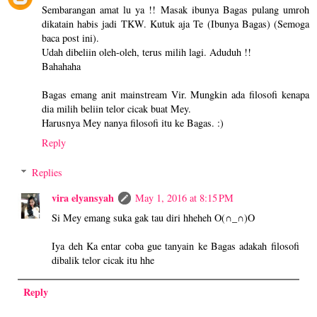
Sembarangan amat lu ya !! Masak ibunya Bagas pulang umroh
dikatain habis jadi TKW. Kutuk aja Te (Ibunya Bagas) (Semoga
baca post ini).
Udah dibeliin oleh-oleh, terus milih lagi. Aduduh !!
Bahahaha
Bagas emang anit mainstream Vir. Mungkin ada filosofi kenapa
dia milih beliin telor cicak buat Mey.
Harusnya Mey nanya filosofi itu ke Bagas. :)
Reply
Replies
vira elyansyah
May 1, 2016 at 8:15 PM
Si Mey emang suka gak tau diri hheheh O(∩_∩)O
Iya deh Ka entar coba gue tanyain ke Bagas adakah filosofi
dibalik telor cicak itu hhe
Reply