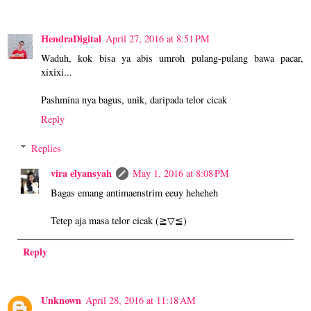
HendraDigital
April 27, 2016 at 8:51 PM
Waduh, kok bisa ya abis umroh pulang-pulang bawa pacar,
xixixi...
Pashmina nya bagus, unik, daripada telor cicak
Reply
Replies
vira elyansyah
May 1, 2016 at 8:08 PM
Bagas emang antimaenstrim eeuy heheheh
Tetep aja masa telor cicak (≧▽≦)
Reply
Unknown
April 28, 2016 at 11:18 AM