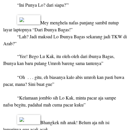
“Ini Punya Lo? dari siapa?”'
Mey menghela nafas panjang sambil nutup
layar laptopnya “Dari Ibunya Bagas!”
“Lah? Jadi maksud Lo Ibunya Bagas sekarang jadi TKW di
Arab?”
“Yee! Bego Lu Kak, itu oleh-oleh dari ibunya Bagas,
Ibunya kan baru pulang Umroh bareng sama tantenya”
“Oh
. . . gitu, eh biasanya kalo abis umroh kan pasti bawa
pacar, mana? Sini buat gue”
“Kelamaan jomblo sih Lo Kak, minta pacar aja sampe
nafsu begitu, padahal mah cuma pacar kuku”
Bhangkek nih anak! Belum aja nih isi
lemarinya gue acak-acak.