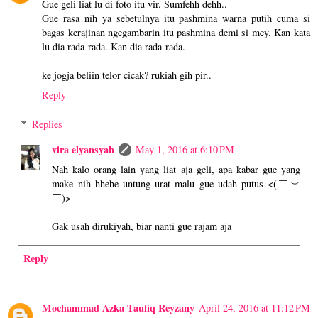
Gue geli liat lu di foto itu vir. Sumfehh dehh..
Gue rasa nih ya sebetulnya itu pashmina warna putih cuma si
bagas kerajinan ngegambarin itu pashmina demi si mey. Kan kata
lu dia rada-rada. Kan dia rada-rada.
ke jogja beliin telor cicak? rukiah gih pir..
Reply
Replies
vira elyansyah
May 1, 2016 at 6:10 PM
Nah kalo orang lain yang liat aja geli, apa kabar gue yang
make nih hhehe untung urat malu gue udah putus <(￣︶
￣)>
Gak usah dirukiyah, biar nanti gue rajam aja
Reply
Mochammad Azka Taufiq Reyzany
April 24, 2016 at 11:12 PM