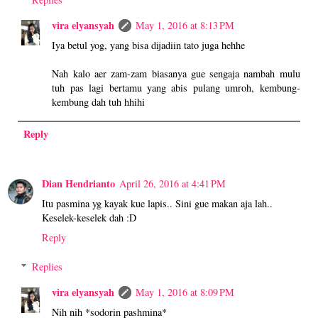
vira elyansyah
May 1, 2016 at 8:13 PM
Iya betul yog, yang bisa dijadiin tato juga hehhe
Nah kalo aer zam-zam biasanya gue sengaja nambah mulu
tuh pas lagi bertamu yang abis pulang umroh, kembung-
kembung dah tuh hhihi
Reply
Dian Hendrianto
April 26, 2016 at 4:41 PM
Itu pasmina yg kayak kue lapis.. Sini gue makan aja lah..
Keselek-keselek dah :D
Reply
Replies
vira elyansyah
May 1, 2016 at 8:09 PM
Nih nih *sodorin pashmina*