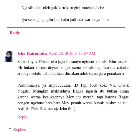
Ngasih oleh-oleh gak kira-kira gini muehehehehe
Iya seneng aja gitu liat kuku jadi ada warnanya hhhe
Reply
Icha Hairunnisa
April 26, 2016 at 11:57 AM
Sama kayak Dibah, aku juga biasanya ngincar kismis. Biar manis.
Eh bukan karena doyan banget sama kismis, tapi karena cokelat
arabnya selalu habis duluan dimakan adek sama para ponakan :(
Pashminanya ya ampuuuuuun. :D Tapi lucu kok, Vir. Ciwik
bingits. Mungkin maksudnya Bagas ngasih itu bukan cuma
karena warna kesukaannya Mey itu merah, tapi karena Bagas
pengen ngebuat hari-hari Mey penuh warna kayak pashmina itu.
Asiiiik. Eeh. Sok tau aja Icha ih :(
Reply
Replies