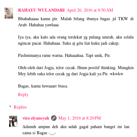
RAHAYU WULANDARI
April 26, 2016 at 8:50 AM
Bhahahaaaa kamu pir. Malah bilang ibunya bagas jd TKW di
Arab. Hahahaa yawlaaa.
Iya iya, aku kalo ada orang terdekat yg pulang umrah, aku selalu
ngincar pacar. Hahahaaa. Suka aj gitu liat kuku jadi cakep.
Pashminanya rame warna. Hahaaahaa. Tapi unik, Pir.
Oleh-oleh dari Jogja, telor cecak. Hmm positif thinking. Mungkin
Mey lebih suka telor cecak yg dari Jogja kali ya Pir. wkwkw
Bagas, kamu luwaaarr biasa.
Reply
Replies
vira elyansyah
May 1, 2016 at 8:20 PM
Aduuuh ampun deh aku udah gagal paham banget ini lan
sama si Bagas -__-