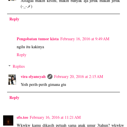
Astagaa makin kesini, makin banyak aja jeruk makan jeruk
(-_-メ)
Reply
Pengobatan tumor kista
February 16, 2016 at 9:49 AM
ngilu itu kakinya
Reply
Replies
vira elyansyah
February 20, 2016 at 2:15 AM
Yoih perih-perih gimana gtu
Reply
efo.teo
February 16, 2016 at 11:21 AM
Wkwkw kamu dikasih petuah sama anak umur 3tahun? wkwkw