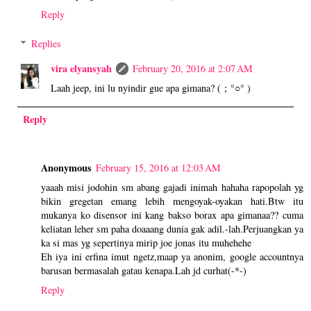
Reply
Replies
vira elyansyah
February 20, 2016 at 2:07 AM
Laah jeep, ini lu nyindir gue apa gimana? (；°○° )
Reply
Anonymous
February 15, 2016 at 12:03 AM
yaaah misi jodohin sm abang gajadi inimah hahaha rapopolah yg
bikin gregetan emang lebih mengoyak-oyakan hati.Btw itu
mukanya ko disensor ini kang bakso borax apa gimanaa?? cuma
keliatan leher sm paha doaaang dunia gak adil.-lah.Perjuangkan ya
ka si mas yg sepertinya mirip joe jonas itu muhehehe
Eh iya ini erfina imut ngetz,maap ya anonim, google accountnya
barusan bermasalah gatau kenapa.Lah jd curhat(-*-)
Reply