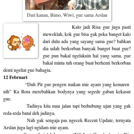
Dari kanan, Bimo, Wiwi, gue sama Arsla
n
Kalo jadi Risa gue juga pasti
meweklah, kok gue bisa gak peka banget kalo
dari dulu ada yang sayang sama gue? bahkan
dia udah berkorban banyak banget buat gue?
gue pun bakal ngelakuin hal yang sama, gue
bakal minta tuh orang buat berhenti berkorban
demi ngeliat gue bahagia.
12 Februari
“Duh Pir gue pengen makan mie ayam yang kemaren
nih” Ka Rora merebahkan bodynya yang segede gaban kekasur
gue.
Tadinya kita mau jalan tapi berhubung ujan yang gak
reda-reda batal deh jadinya.
Nah gak sengaja pas ngecek Recent Update, ternyata
Arslan juga lagi ngidam mie ayam.