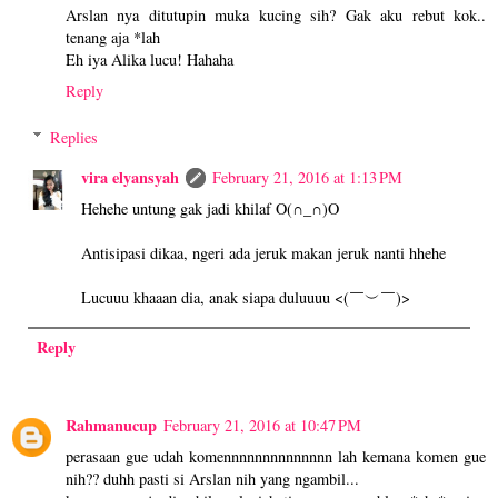
Arslan nya ditutupin muka kucing sih? Gak aku rebut kok..
tenang aja *lah
Eh iya Alika lucu! Hahaha
Reply
Replies
vira elyansyah
February 21, 2016 at 1:13 PM
Hehehe untung gak jadi khilaf O(∩_∩)O
Antisipasi dikaa, ngeri ada jeruk makan jeruk nanti hhehe
Lucuuu khaaan dia, anak siapa duluuuu <(￣︶￣)>
Reply
Rahmanucup
February 21, 2016 at 10:47 PM
perasaan gue udah komennnnnnnnnnnnnn lah kemana komen gue
nih?? duhh pasti si Arslan nih yang ngambil...