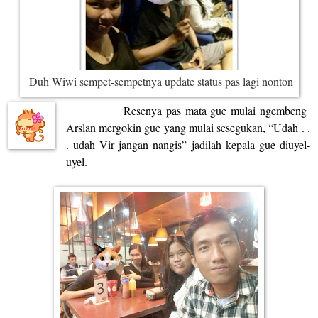
Du
h W
iwi
sempet-sempetnya u
pdate status pas lagi nonto
n
Resenya pas mata gue mulai ngembeng
Arslan mergokin gue yang mulai sesegukan, “Udah . .
. udah Vir jangan nangis” jadilah kepala gue diuyel-
uyel.