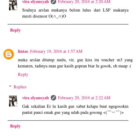
vira elyansyah
February 20, 2016 at 2:20 AM
Soalnya arslan mukanya belom lulus dari LSF makanya
mesti disensor O(∩_∩)O
Reply
lintas
February 19, 2016 at 1:57 AM
muka arslan ditutup mulu, vir, gue kira itu voucher m3 yang
kemaren, tadinya mau gue kasih gopean biar lu gosok, eh maap :(
Reply
Replies
vira elyansyah
February 20, 2016 at 2:22 AM
Gak sekalian Er lu kasih gue sabut kelapa buat ngegosokin
pantat panci emak gue yang udah pada gosong <(￣︶￣)>
Reply