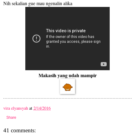
Nih sekalian gue mau ngenalin alika
Makasih yang udah mampir
vira elyansyah
at
2/14/2016
Share
41 comments: