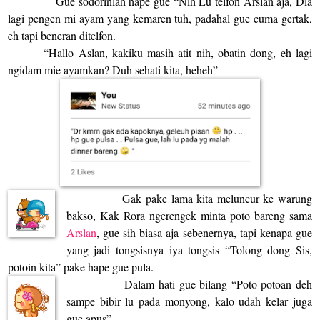
Gue sodorinlah hape gue “Nih Lu telfon Arslan aja, Dia
lagi pengen mi ayam yang kemaren tuh, padahal gue cuma gertak,
eh tapi beneran ditelfon.
“Hallo Aslan, kakiku masih atit nih, obatin dong, eh lagi
ngidam mie ayamkan? Duh sehati kita, heheh”
Gak pake lama kita meluncur ke warung
bakso, Kak Rora ngerengek minta poto bareng sama
Arslan
, gue sih biasa aja sebenernya, tapi kenapa gue
yang jadi tongsisnya iya tongsis “Tolong dong Sis,
potoin kita” pake hape gue pula.
Dalam hati gue bilang “Poto-potoan deh
sampe bibir lu pada monyong, kalo udah kelar juga
gue apus”