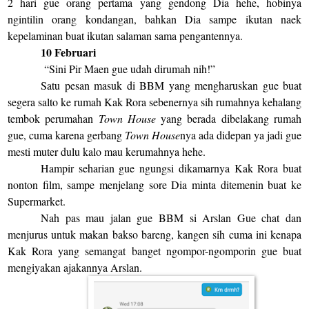
2 hari gue orang pertama yang gendong Dia hehe, hobinya
ngintilin orang kondangan, bahkan Dia sampe ikutan naek
kepelaminan buat ikutan salaman sama pengantennya.
10 Februari
“Sini Pir Maen gue udah dirumah nih!”
Satu pesan masuk di BBM yang mengharuskan gue buat
segera salto ke rumah Kak Rora sebenernya sih rumahnya kehalang
tembok perumahan
Town House
yang berada dibelakang rumah
gue, cuma karena gerbang
Town House
nya ada didepan ya jadi gue
mesti muter dulu kalo mau kerumahnya hehe.
Hampir seharian gue ngungsi dikamarnya Kak Rora buat
nonton film, sampe menjelang sore Dia minta ditemenin buat ke
Supermarket.
Nah pas mau jalan gue BBM si Arslan Gue chat dan
menjurus untuk makan bakso bareng, kangen sih cuma ini kenapa
Kak Rora yang semangat banget ngompor-ngomporin gue buat
mengiyakan ajakannya Arslan.