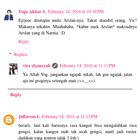
Yoga Akbar S.
February 14, 2016 at 10:39 PM
Ejiyeee ditutupin mulu Arslan-nya. Takut diambil orang, Vir?
Makanya nikahin. Muahahaha. *kabur naek Arslan* maksudnya
Arslan yang di Narnia. :D
Reply
Replies
vira elyansyah
February 14, 2016 at 11:11 PM
Ya Allah Yog, jangankan ngajak nikah, lah gue ngajak jalan
aja ini groginya setengah mati (~>__<~)
Reply
Jefferson L
February 14, 2016 at 11:17 PM
berarti, lain kali harusnya rasa kangen bisa mengalahkan rasa
gengsi. kalau kangen mah tak usah gengsi, nanti jadi suster
dadakan yang nonton talak 3 loh:)