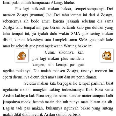
lama pula, aduuh hampuraaa Akang, hhehe.
Pas lagi asik-asik makan bakso, sempet-sempetnya Doi
mensen
Zqstgx
(mantan) Jadi Doi tahu tempat ini dari si
Zqstgx
,
sebenernya sih bodo amat, karena jaaaauh sebelum dia sama
Zqstgx
tahu tempat ini, gue berani bertaruh kalo gue duluan yang
tahu tempat ini, ya iyalah dulu waktu SMA gue sering makan
disini, karena lokasinya satu komplek sama SMA gue, jadi kalo
mau ke sekolah gue pasti ngelewatin Warung bakso ini.
Cuma sikonnya kan
gue lagi makan plus mendem
kangen, nah kenapa pas gue
ngeliat mukanya, Dia malah mensen
Zqstgx
, rasanya momen itu
eperti dicuri, iya dicuri dari masa lalu dan itu perih dimata.
Selesai makan kita bergegas ke tempat parkiran buat
ngeluarin motor, mungkin saking terkesimanya Kak Rora sama
Arslan kakinya kak Rora tergores sama standar motor sampae kulit
jempolnya robek, heemh rasain deh tuh punya mata jelatan aja sih.
Lagian tadi pas makan, bukannya ngunyah bakso yang anteng
malah dikit-dikit ngelirik Arslan sambil berbisik