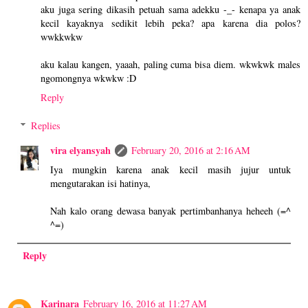
aku juga sering dikasih petuah sama adekku -_- kenapa ya anak
kecil kayaknya sedikit lebih peka? apa karena dia polos?
wwkkwkw
aku kalau kangen, yaaah, paling cuma bisa diem. wkwkwk males
ngomongnya wkwkw :D
Reply
Replies
vira elyansyah
February 20, 2016 at 2:16 AM
Iya mungkin karena anak kecil masih jujur untuk
mengutarakan isi hatinya,
Nah kalo orang dewasa banyak pertimbanhanya heheeh (=^
^=)
Reply
Karinara
February 16, 2016 at 11:27 AM