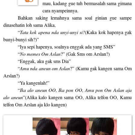
mau, kadang gue tuh bermasalah sama gimana
cara nyampeinnya.
Bahkan saking lemahnya sama soal ginian gue sampe
dinasehatin loh sama Alika,
“
Tata kok apena nda unyi-unyi si?
(Kaka kok hapenya gak
bunyi-bunyi sih?)”
“Iya sepi hapenya, soalnya enggak ada yang SMS”
“
No memes Om Aslan
?” (Gak Sms om Arslan?)
“Enggak, aku gak sms Dia”
“
Amu nda aneun om Aslan
?” (Kamu gak kangen sama Om
Arslan?)
“Ya kangenlah!”
“
Ika alo aneun OO, Ika pon OO, Amu pon Om Aslan aja
alo aneun
”(Alika kalo kangen sama OO, Alika telfon OO, Kamu
telfon Om Arslan aja klo kangen)