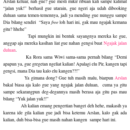
Arslan keluar, nah gue? gue mesti mikir ribuan kali sampe kalimat
“jalan yuk!” berhasil gue utarain, gue ngeri aja udah dibooking
duluan sama temen-temennya, jadi ya mending gue nunggu sampe
Dia bilang sendiri
“Saya
free
loh hari ini, gak mau ngajak kemana
gitu? hhehe”
Tapi mungkin ini bentuk sayangnya mereka ke gue,
anggap aja mereka kasihan liat gue nahan gengsi buat
Ngajak jalan
duluan
.
Ka Rora sama Wiwi sama-sama pernah bilang “Demi
apapun ya, gue gregetan ngeliat kalian! Apalagi elu Pir, kangen tapi
gengsi, mana Dia tau kalo elu kangen??!”
Ya gimana dong? Gue tuh masih malu, biarpun
Arslan
bakal biasa aja kalo gue yang ngajak jalan duluan,
cuma ya gitu
sampe sekarangpun deg-degannya masih berasa aja gitu pas mau
bilang “Yuk jalan yuk!!”
Ah kalian emang pengertian banget deh hehe, makasih ya
karena ide gila kalian gue jadi bisa ketemu Arslan, kalo gak ada
kalian, duh bisa-bisa gue masih nahan kangen
sampe hari ini.