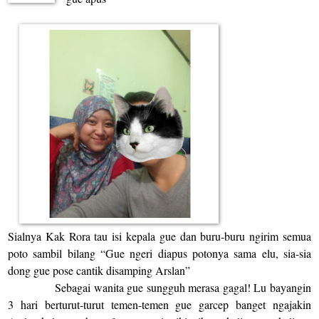
Sialnya Kak Rora tau isi kepala gue dan buru-buru ngirim semua
poto sambil bilang “Gue ngeri diapus potonya sama elu, sia-sia
dong gue pose cantik disamping Arslan”
Sebagai wanita gue sungguh merasa gagal! Lu bayangin
3 hari berturut-turut temen-temen gue garcep banget ngajakin