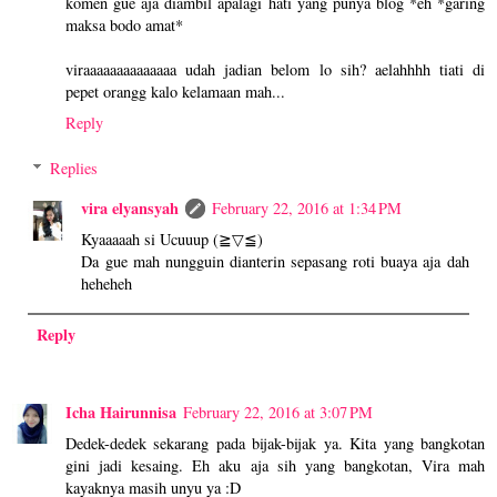
komen gue aja diambil apalagi hati yang punya blog *eh *garing
maksa bodo amat*
viraaaaaaaaaaaaaa udah jadian belom lo sih? aelahhhh tiati di
pepet orangg kalo kelamaan mah...
Reply
Replies
vira elyansyah
February 22, 2016 at 1:34 PM
Kyaaaaah si Ucuuup (≧▽≦)
Da gue mah nungguin dianterin sepasang roti buaya aja dah
heheheh
Reply
Icha Hairunnisa
February 22, 2016 at 3:07 PM
Dedek-dedek sekarang pada bijak-bijak ya. Kita yang bangkotan
gini jadi kesaing. Eh aku aja sih yang bangkotan, Vira mah
kayaknya masih unyu ya :D