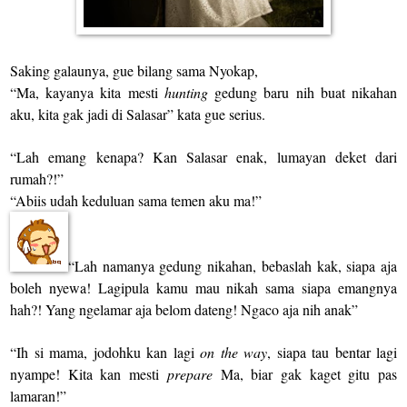
Saking galaunya, gue bilang sama Nyokap,
“Ma, kayanya kita mesti
hunting
gedung baru nih buat nikahan
aku, kita gak jadi di Salasar” kata gue serius.
“Lah emang kenapa? Kan Salasar enak, lumayan deket dari
rumah?!”
“Abiis udah keduluan sama temen aku ma!”
“Lah namanya gedung nikahan, bebaslah kak, siapa aja
boleh nyewa! Lagipula kamu mau nikah sama siapa emangnya
hah?! Yang ngelamar aja belom dateng! Ngaco aja nih anak”
“Ih si mama, jodohku kan lagi
on the way
, siapa tau bentar lagi
nyampe! Kita kan mesti
prepare
Ma, biar gak kaget gitu pas
lamaran!”