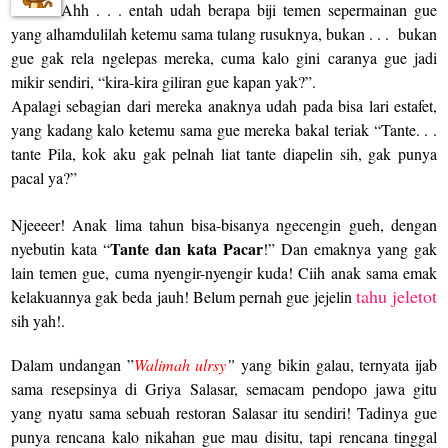
Ahh . . . entah udah berapa biji temen sepermainan gue
yang alhamdulilah ketemu sama tulang rusuknya, bukan . . .
bukan
gue gak rela ngelepas mereka, cuma kalo gini caranya gue jadi
mikir sendiri, “kira-kira giliran gue kapan yak?”.
Apalagi sebagian dari mereka anaknya udah pada bisa lari estafet,
yang kadang kalo ketemu sama gue mereka bakal teriak “Tante. . .
tante Pila, kok aku gak pelnah liat tante diapelin sih, gak punya
pacal ya?”
Njeeeer! Anak lima tahun bisa-bisanya ngecengin gueh, dengan
Tante dan kata Pacar
nyebutin kata “
!” Dan emaknya yang gak
lain temen gue, cuma nyengir-nyengir kuda! Ciih anak sama emak
tahu jeletot
kelakuannya gak beda jauh! Belum pernah gue jejelin
sih yah!.
Dalam undangan ”
Walimah ulrsy
”
yang bikin galau, ternyata ijab
sama resepsinya di Griya Salasar, semacam pendopo jawa gitu
yang nyatu sama sebuah restoran Salasar itu sendiri! Tadinya gue
punya rencana kalo nikahan gue mau disitu, tapi rencana tinggal