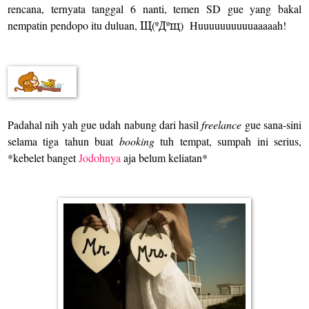
rencana, ternyata tanggal 6 nanti, temen SD gue yang bakal
nempatin pendopo itu duluan,
Щ(ºДºщ)
Huuuuuuuuuuaaaaah!
Padahal nih yah gue udah nabung dari hasil
freelance
gue sana-sini
selama tiga tahun buat
booking
tuh tempat, sumpah ini serius,
*kebelet banget
Jodohnya
aja belum keliatan*