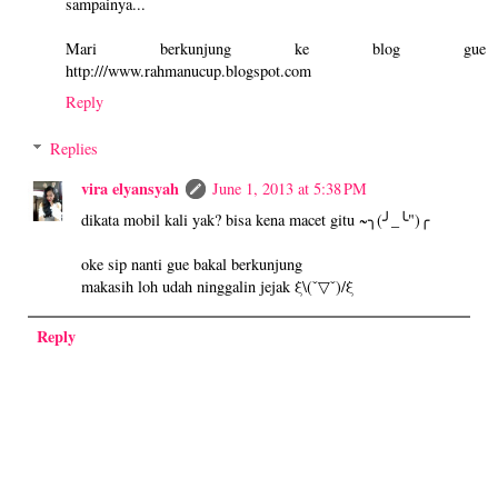
sampainya...
Mari berkunjung ke blog gue
http:///www.rahmanucup.blogspot.com
Reply
Replies
vira elyansyah
June 1, 2013 at 5:38 PM
dikata mobil kali yak? bisa kena macet gitu ~╮(╯_╰")╭
oke sip nanti gue bakal berkunjung
makasih loh udah ninggalin jejak ξ\(ˇ▽ˇ)/ξ
Reply