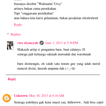
biasanya disebut "Walimatul 'Ursy"
artinya bukan cuma pernikahan.
Tapi "singgasana pernikahan"
atau bahasa kita kursi pelaminan, bukan pesakitan wkwkwkwk
Reply
Replies
vira elyansyah
June 1, 2013 at 5:36 PM
Makasih ariiip si penganten baru, buat ralatnya :D
semoga jadi keluarga sakinah mawadah dan warohmah
baru diomongin, eh salah satu temen gue yang udah merid
muncul disini, heeeuh ampuun dah (⌣́_⌣̀٥)
Reply
Unknown
May 30, 2013 at 6:16 AM
Semoga jodohnya gak kena macet yaa..ihihiwww.. Jadi bisa cepet