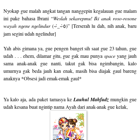
Nyokap gue malah angkat tangan nanggepin kegalauan gue malam
ini pake bahasa Ibrani “
Weslah sekarepmu! Iki anak roso-rosone
wayah ngene ngelindur
(
⌣
́_
⌣
)
” [Terserah lu dah, nih anak, baru
٥
jam segini udah ngelindur]
Yah abis gimana ya, gue pengen banget sih saat gue 23 tahun, gue
udah . . . ehem, dilamar gitu, gue gak mau punya
space
yang jauh
sama anak-anak gue nanti, takut gak bisa ngimbangin, kalo
umurnya gak beda jauh kan enak, masih bisa diajak gaul bareng
anaknya *Obsesi jadi emak-emak gaul*
Ya kalo aja, ada paket tamasya ke
Lauhul Mahfudz
mungkin gue
udah kesana buat ngintip nama Ayah dari anak-anak gue kelak,