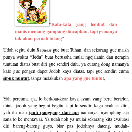
Kata-kata yang lembut dan
“
manis memang gampang diucapkan, tapi gemanya
tak akan pernah hilang
”
Udah segitu dulu
Request
gue buat Tuhan, dan sekarang gue maish
Jeda
punya waktu “
” buat berusaha mulai ngejalanin dan nerapin
tuntutan diatas buat diri gue sendiri dulu, ya curang dong namanya
kalo gue pengen dapet Jodoh kaya diatas, tapi gue sendiri cuma
sibuk nuntut
apa yang gue tuntut
, tanpa melakukan
,
Yah percuma aja, lo berkoar-koar kaya ayam yang beru bertelor,
minta jodoh yang begini begitu, tapi lo sendiri kaga evaluasi diri,
jauh panggang dari api
yah itu mah
namanya, nyemplung aja
sana lo ke mentawai, Ya udah noh ya mulai sekarang kita evaluasi
diri bareng-bareng guys, biar pas jodohnya dateng, mudah-